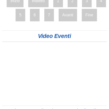
Inizio
Indietro
1
2
3
4
5
6
7
Avanti
Fine
Video Eventi