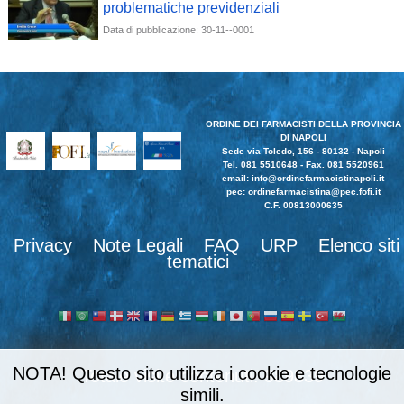
problematiche previdenziali
Data di pubblicazione: 30-11--0001
ORDINE DEI FARMACISTI DELLA PROVINCIA
DI NAPOLI
Sede via Toledo, 156 - 80132 - Napoli
Tel. 081 5510648 - Fax. 081 5520961
email:
info@ordinefarmacistinapoli.it
pec: ordinefarmacistina@pec.fofi.it
C.F. 00813000635
Privacy
Note Legali
FAQ
URP
Elenco siti
tematici
NOTA! Questo sito utilizza i cookie e tecnologie
989839
simili.