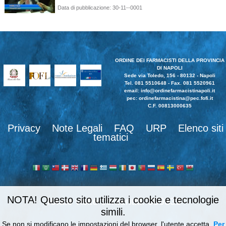
Data di pubblicazione: 30-11--0001
ORDINE DEI FARMACISTI DELLA PROVINCIA
DI NAPOLI
Sede via Toledo, 156 - 80132 - Napoli
Tel. 081 5510648 - Fax. 081 5520961
email:
info@ordinefarmacistinapoli.it
pec: ordinefarmacistina@pec.fofi.it
C.F. 00813000635
Privacy
Note Legali
FAQ
URP
Elenco siti
tematici
NOTA! Questo sito utilizza i cookie e tecnologie
989839
simili.
Se non si modificano le impostazioni del browser, l'utente accetta.
Per