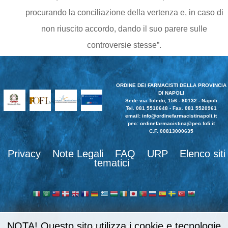
procurando la conciliazione della vertenza e, in caso di
non riuscito accordo, dando il suo parere sulle
controversie stesse”.
ORDINE DEI FARMACISTI DELLA PROVINCIA
DI NAPOLI
Sede via Toledo, 156 - 80132 - Napoli
Tel. 081 5510648 - Fax. 081 5520961
email:
info@ordinefarmacistinapoli.it
pec: ordinefarmacistina@pec.fofi.it
C.F. 00813000635
Privacy
Note Legali
FAQ
URP
Elenco siti
tematici
NOTA! Questo sito utilizza i cookie e tecnologie
989862