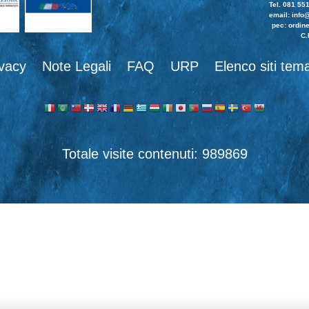
Tel. 081 55
email:
info@
pec: ordine
C.
ivacy
Note Legali
FAQ
URP
Elenco siti tema
989869