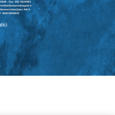
10648 - Fax. 081 5520961
ordinefarmacistinapoli.it
farmacistina@pec.fofi.it
F. 00813000635
tici