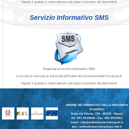
Napoli; è gratuito e viene attivato solo dopo il riscontro dei dati inseriti
Servizio Informativo SMS
Registrati al servizio informativo SMS
Il servizio è riservato ai soli iscritti all'Ordine dei Farmacisti della Provincia di
Napoli; è gratuito e viene attivato solo dopo il riscontro dei dati inseriti
ORDINE DEI FARMACISTI DELLA PROVINCIA
DI NAPOLI
Sede via Toledo, 156 - 80132 - Napoli
Tel. 081 5510648 - Fax. 081 5520961
email:
info@ordinefarmacistinapoli.it
pec: ordinefarmacistina@pec.fofi.it