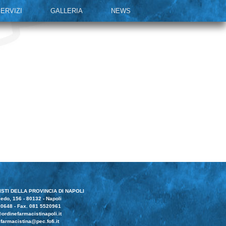
ERVIZI
GALLERIA
NEWS
STI DELLA PROVINCIA DI NAPOLI
edo, 156 - 80132 - Napoli
10648 - Fax. 081 5520961
ordinefarmacistinapoli.it
farmacistina@pec.fofi.it