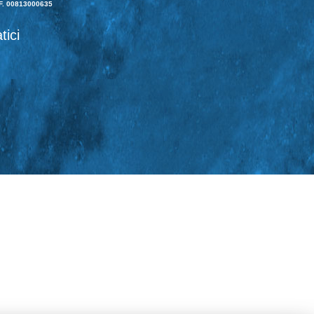
F. 00813000635
tici