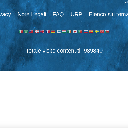
C.
ivacy
Note Legali
FAQ
URP
Elenco siti tema
989840