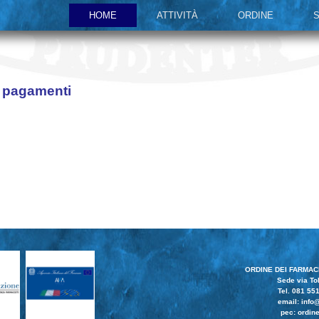
HOME
ATTIVITÀ
ORDINE
S
i pagamenti
ORDINE DEI FARMACI
Sede via Tol
Tel. 081 55
email:
info@
pec: ordine