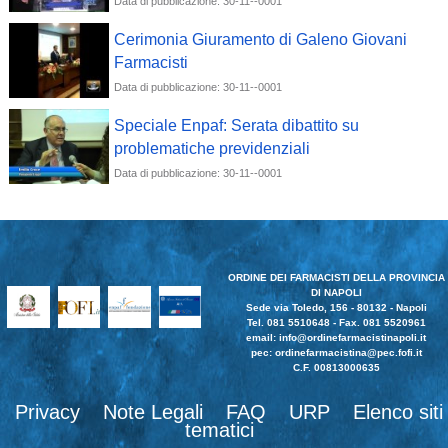
Data di pubblicazione: 30-11--0001
Cerimonia Giuramento di Galeno Giovani
Farmacisti
Data di pubblicazione: 30-11--0001
Speciale Enpaf: Serata dibattito su
problematiche previdenziali
Data di pubblicazione: 30-11--0001
ORDINE DEI FARMACISTI DELLA PROVINCIA
DI NAPOLI
Sede via Toledo, 156 - 80132 - Napoli
Tel. 081 5510648 - Fax. 081 5520961
email:
info@ordinefarmacistinapoli.it
pec: ordinefarmacistina@pec.fofi.it
C.F. 00813000635
Privacy
Note Legali
FAQ
URP
Elenco siti
tematici