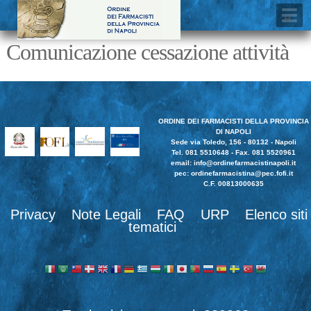
Comunicazione cessazione attività
ORDINE DEI FARMACISTI DELLA PROVINCIA
DI NAPOLI
Sede via Toledo, 156 - 80132 - Napoli
Tel. 081 5510648 - Fax. 081 5520961
email:
info@ordinefarmacistinapoli.it
pec: ordinefarmacistina@pec.fofi.it
C.F. 00813000635
Privacy
Note Legali
FAQ
URP
Elenco siti
tematici