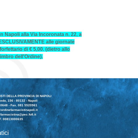
 Napoli alla Via Incoronata n. 22, a
ta ESCLUSIVAMENTE alle giornate
rfettario di € 5,00. (dietro allo
mbro dell'Ordine).
STI DELLA PROVINCIA DI NAPOLI
edo, 156 - 80132 - Napoli
10648 - Fax. 081 5520961
ordinefarmacistinapoli.it
farmacistina@pec.fofi.it
F. 00813000635
tici