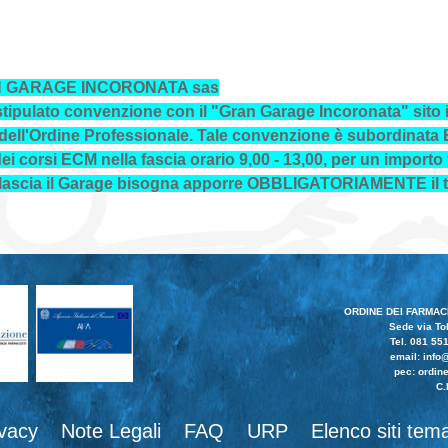
 GARAGE INCORONATA sas
stipulato convenzione con il "Gran Garage Incoronata" sito in
 dell'Ordine Professionale. Tale convenzione è subordina
ei corsi ECM nella fascia orario 9,00 - 13,00, per un importo fo
rilascia il Garage bisogna apporre OBBLIGATORIAMENTE il ti
ORDINE DEI FARMACI
Sede via Tol
Tel. 081 55
email:
info@
pec: ordine
C.
ivacy
Note Legali
FAQ
URP
Elenco siti tema