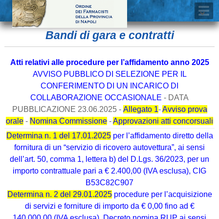
Bandi di gara e contratti
Atti relativi alle procedure per l’affidamento anno 2025
AVVISO PUBBLICO DI SELEZIONE PER IL
CONFERIMENTO DI UN INCARICO DI
COLLABORAZIONE OCCASIONALE
- DATA
PUBBLICAZIONE 23.06.2025 -
Allegato 1
-
Avviso prova
orale
-
Nomina Commissione
-
Approvazioni atti concorsuali
Determina n. 1 del 17.01.2025
per l’affidamento diretto della
fornitura di un “servizio di ricovero autovettura”, ai sensi
dell’art. 50, comma 1, lettera b) del D.Lgs. 36/2023, per un
importo contrattuale pari a € 2.400,00 (IVA esclusa), CIG
B53C82C907
Determina n. 2 del 29.01.2025
procedure per l’acquisizione
di servizi e forniture di importo da € 0,00 fino ad €
140.000,00 (IVA esclusa). Decreto nomina RUP ai sensi