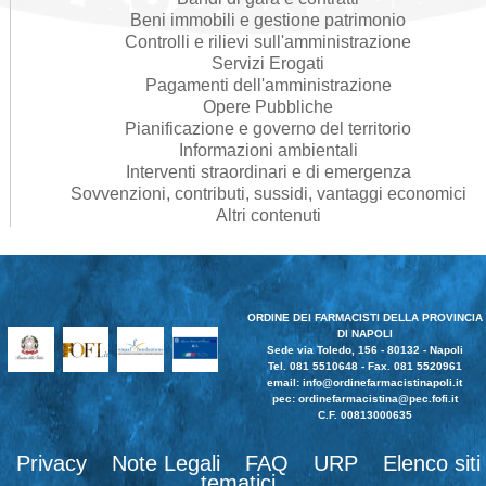
Beni immobili e gestione patrimonio
Controlli e rilievi sull'amministrazione
Servizi Erogati
Pagamenti dell'amministrazione
Opere Pubbliche
Pianificazione e governo del territorio
Informazioni ambientali
Interventi straordinari e di emergenza
Sovvenzioni, contributi, sussidi, vantaggi economici
Altri contenuti
ORDINE DEI FARMACISTI DELLA PROVINCIA
DI NAPOLI
Sede via Toledo, 156 - 80132 - Napoli
Tel. 081 5510648 - Fax. 081 5520961
email:
info@ordinefarmacistinapoli.it
pec: ordinefarmacistina@pec.fofi.it
C.F. 00813000635
Privacy
Note Legali
FAQ
URP
Elenco siti
tematici