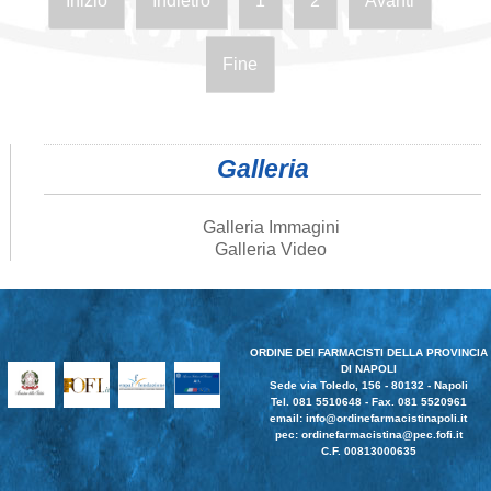
Inizio
Indietro
1
2
Avanti
Fine
Galleria
Galleria Immagini
Galleria Video
ORDINE DEI FARMACISTI DELLA PROVINCIA
DI NAPOLI
Sede via Toledo, 156 - 80132 - Napoli
Tel. 081 5510648 - Fax. 081 5520961
email:
info@ordinefarmacistinapoli.it
pec: ordinefarmacistina@pec.fofi.it
C.F. 00813000635