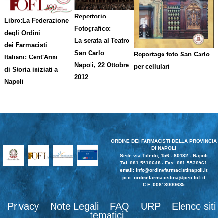
Repertorio
Libro:La Federazione
Fotografico:
degli Ordini
La serata al Teatro
dei Farmacisti
San Carlo
Reportage foto San Carlo
Italiani: Cent'Anni
Napoli, 22 Ottobre
per cellulari
di Storia iniziati a
2012
Napoli
ORDINE DEI FARMACISTI DELLA PROVINCIA
DI NAPOLI
Sede via Toledo, 156 - 80132 - Napoli
Tel. 081 5510648 - Fax. 081 5520961
email:
info@ordinefarmacistinapoli.it
pec: ordinefarmacistina@pec.fofi.it
C.F. 00813000635
Privacy
Note Legali
FAQ
URP
Elenco siti
tematici