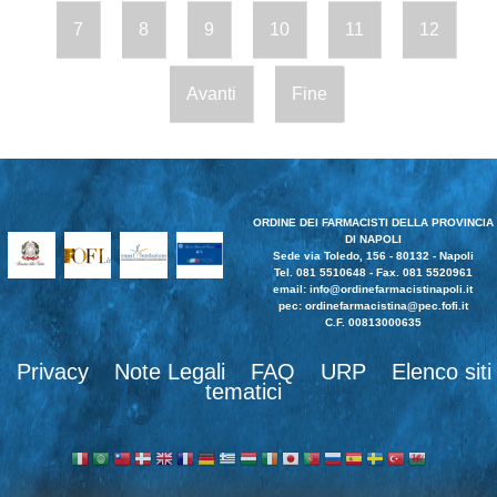
7
8
9
10
11
12
Avanti
Fine
ORDINE DEI FARMACISTI DELLA PROVINCIA
DI NAPOLI
Sede via Toledo, 156 - 80132 - Napoli
Tel. 081 5510648 - Fax. 081 5520961
email:
info@ordinefarmacistinapoli.it
pec: ordinefarmacistina@pec.fofi.it
C.F. 00813000635
Privacy
Note Legali
FAQ
URP
Elenco siti
tematici